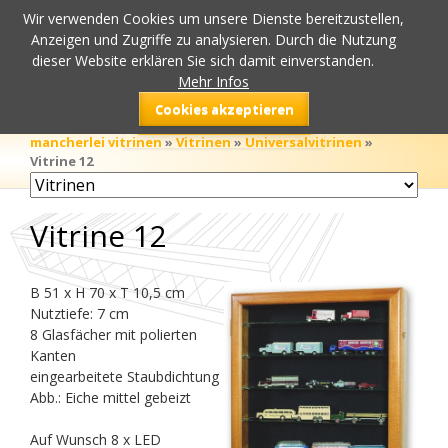
Wir verwenden Cookies um unsere Dienste bereitzustellen,
Anzeigen und Zugriffe zu analysieren. Durch die Nutzung
dieser Website erklären Sie sich damit einverstanden.
Mehr Infos
Cookies akzeptieren
mancherlei vitrinen
»
Vitrinen
»
Universalvitrinen
»
Vitrine 12
Navigation
überspringen
Vitrine 12
B 51 x H 70 x T 10,5 cm
Nutztiefe: 7 cm
8 Glasfächer mit polierten
Kanten
eingearbeitete Staubdichtung
Abb.: Eiche mittel gebeizt
Auf Wunsch 8 x LED