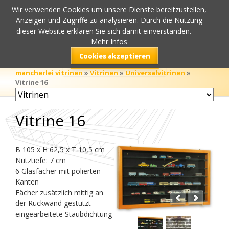
Wir verwenden Cookies um unsere Dienste bereitzustellen,
Anzeigen und Zugriffe zu analysieren. Durch die Nutzung
dieser Website erklären Sie sich damit einverstanden.
Mehr Infos
Cookies akzeptieren
mancherlei vitrinen
»
Vitrinen
»
Universalvitrinen
»
Vitrine 16
Navigation
überspringen
Vitrine 16
B 105 x H 62,5 x T 10,5 cm
Nutztiefe: 7 cm
6 Glasfächer mit polierten
Kanten
Fächer zusätzlich mittig an
der Rückwand gestützt
eingearbeitete Staubdichtung