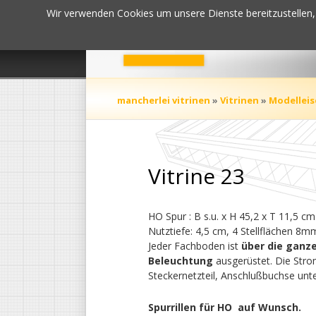
Wir verwenden Cookies um unsere Dienste bereitzustellen, 
Navigation
überspringen
mancherlei vitrinen
»
Vitrinen
»
Modelleis
Vitrine 23
HO Spur : B s.u. x H 45,2 x T 11,5 cm
Nutztiefe: 4,5 cm, 4 Stellflächen 8m
Jeder Fachboden ist
über die ganz
Beleuchtung
ausgerüstet. Die Stro
Steckernetzteil, Anschlußbuchse unter
Spurrillen für HO auf Wunsch.